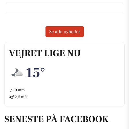
Se alle nyheder
VEJRET LIGE NU
15°
💧
0 mm
💨
2,5 m/s
SENESTE PÅ FACEBOOK