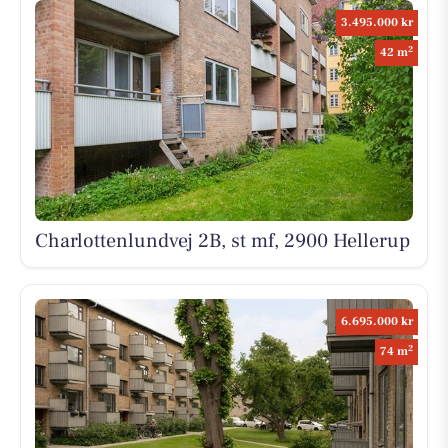
3.495.000 kr
2
42 m
Charlottenlundvej 2B, st mf, 2900 Hellerup
6.695.000 kr
2
74 m