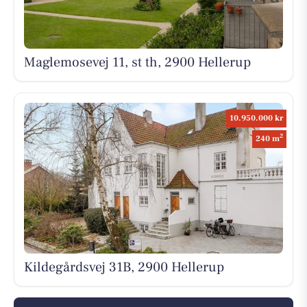
Maglemosevej 11, st th, 2900 Hellerup
10.950.000 kr
2
240 m
Kildegårdsvej 31B, 2900 Hellerup