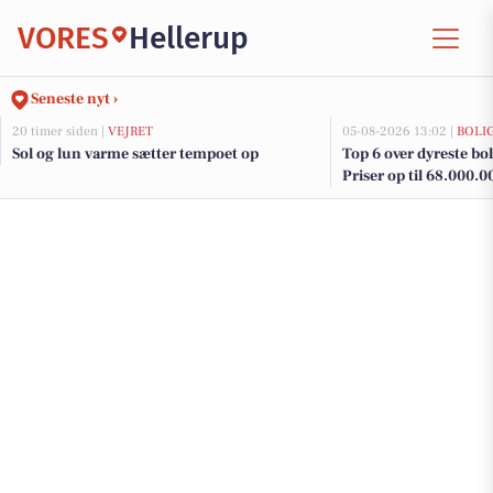
VORES
Hellerup
Seneste nyt ›
20 timer siden |
VEJRET
05-08-2026 13:02 |
BOLI
Sol og lun varme sætter tempoet op
Top 6 over dyreste boli
Priser op til 68.000.0