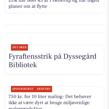
Erik har boet 43 år i Hellerup og har ingen
planer om at flytte
DET SKER
Fyraftensstrik på Dyssegård
Bibliotek
SPONSORERET
ERHVERV
750 kr. for 10 liter maling: Det behøver
ikke at være dyrt at bruge miljøvenlige
malerprodukter