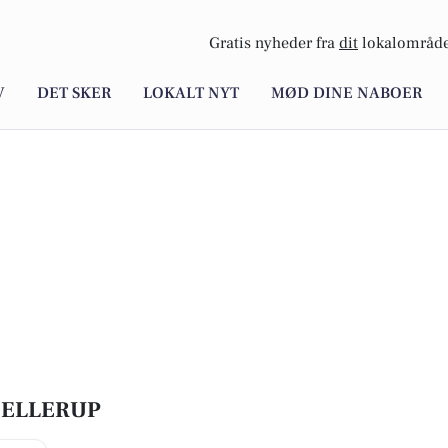
Gratis nyheder fra
dit
lokalområde
V
DET SKER
LOKALT NYT
MØD DINE NABOER
HELLERUP