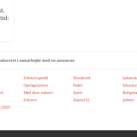
t,
tid:
produceret i samarbejde med en annoncør.
Erhvervsprofil
Mindeord
Lykønsk
Opslagstavlen
Padel
Ishocke
ed
Mød dine naboer
Sport
Boligma
Erhverv
Alarm112
Jobnyt
 2025