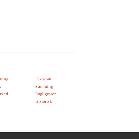
ning
Fakta om
y
Svømning
rked
Dagligvarer
Historisk