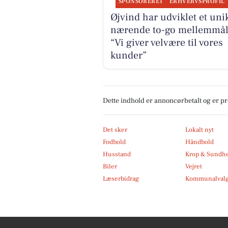
SPONSORERET
ERHVERVSPROFIL
Øjvind har udviklet et unik
nærende to-go mellemmål
“Vi giver velvære til vores
kunder”
Dette indhold er annoncørbetalt og er 
Det sker
Lokalt nyt
Fodbold
Håndbold
Husstand
Krop & Sundh
Biler
Vejret
Læserbidrag
Kommunalvalg