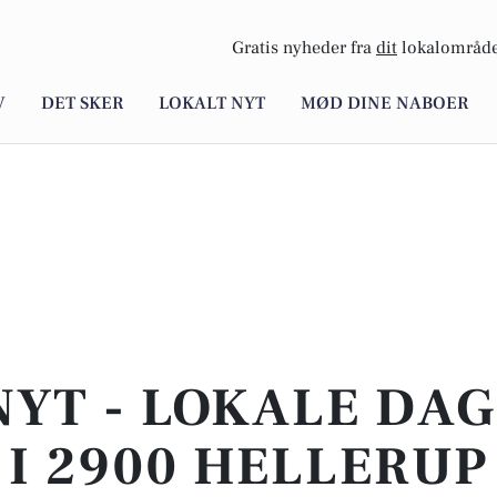
Gratis nyheder fra
dit
lokalområde
V
DET SKER
LOKALT NYT
MØD DINE NABOER
NYT - LOKALE DA
I 2900 HELLERUP