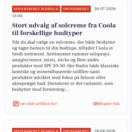
30-07-2026
SPONSORERET INDHOLD
SPONSORERET
13:04
Stort udvalg af solcreme fra Coola
til forskellige hudtyper
Når du skal vælge en solcreme, der både beskytter
og tager hensyn til din hudtype, tilbyder Coola et
bredt sortiment. Sortimentet rummer solsprays,
ansigtscremer, mists, sticks og flere andre
produkter med SPF 30–50. Her findes både klassiske
kemiske og mineralbaserede solfiltre samt
produkter udviklet med fokus på følsom eller
aknepræget hud. Derudover er der varianter, som
beskytter mod forurening...
Læs hele artiklen her
Kopiér link
28-04-2026
SPONSORERET INDHOLD
SPONSORERET