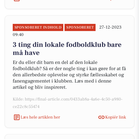
27-12-2023
SPONSORERET INDHOLD
SPONSORERET
09:40
3 ting din lokale fodboldklub bare
må have
Er du eller dit barn en del af den lokale
fodboldklub? Så er der nogle ting i kan gøre for at få
den allerbedste oplevelse og styrke fællesskabet og
fanengagementet i klubben. Læs med i denne
artikel og bliv inspireret.
Kilde: https://final-article.com/0433ab8a-4a6e-4c50-a980-
ce22c8c55474
Læs hele artiklen her
Kopiér link