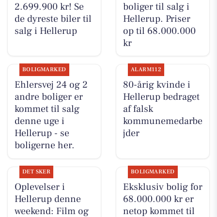
2.699.900 kr! Se
boliger til salg i
de dyreste biler til
Hellerup. Priser
salg i Hellerup
op til 68.000.000
kr
BOLIGMARKED
ALARM112
Ehlersvej 24 og 2
80-årig kvinde i
andre boliger er
Hellerup bedraget
kommet til salg
af falsk
denne uge i
kommunemedarbe
Hellerup - se
jder
boligerne her.
DET SKER
BOLIGMARKED
Oplevelser i
Eksklusiv bolig for
Hellerup denne
68.000.000 kr er
weekend: Film og
netop kommet til