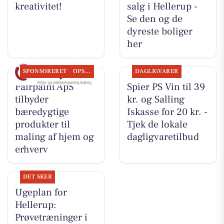
kreativitet!
salg i Hellerup -
Se den og de
dyreste boliger
her
SPONSORERET
OPSLAGSTAVLEN
DAGLIGVARER
Fairpaint ApS
Spier PS Vin til 39
tilbyder
kr. og Salling
bæredygtige
Iskasse for 20 kr. -
produkter til
Tjek de lokale
maling af hjem og
dagligvaretilbud
erhverv
DET SKER
Ugeplan for
Hellerup:
Prøvetræninger i