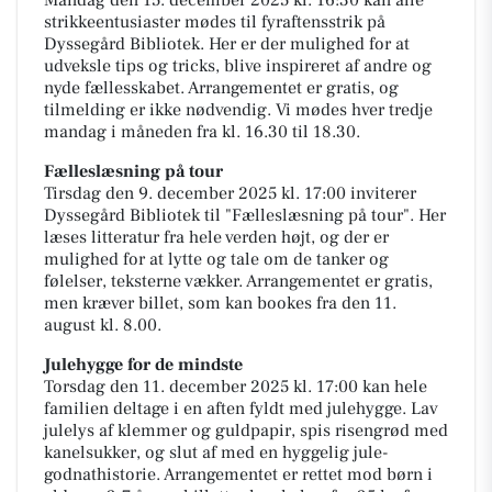
Mandag den 15. december 2025 kl. 16:30 kan alle
strikkeentusiaster mødes til fyraftensstrik på
Dyssegård Bibliotek. Her er der mulighed for at
udveksle tips og tricks, blive inspireret af andre og
nyde fællesskabet. Arrangementet er gratis, og
tilmelding er ikke nødvendig. Vi mødes hver tredje
mandag i måneden fra kl. 16.30 til 18.30.
Fælleslæsning på tour
Tirsdag den 9. december 2025 kl. 17:00 inviterer
Dyssegård Bibliotek til "Fælleslæsning på tour". Her
læses litteratur fra hele verden højt, og der er
mulighed for at lytte og tale om de tanker og
følelser, teksterne vækker. Arrangementet er gratis,
men kræver billet, som kan bookes fra den 11.
august kl. 8.00.
Julehygge for de mindste
Torsdag den 11. december 2025 kl. 17:00 kan hele
familien deltage i en aften fyldt med julehygge. Lav
julelys af klemmer og guldpapir, spis risengrød med
kanelsukker, og slut af med en hyggelig jule-
godnathistorie. Arrangementet er rettet mod børn i