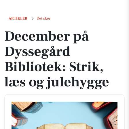
December på Dyssegård Bibliotek: Strik, læs og julehygge
ARTIKLER
Det sker
December på
Dyssegård
Bibliotek: Strik,
læs og julehygge