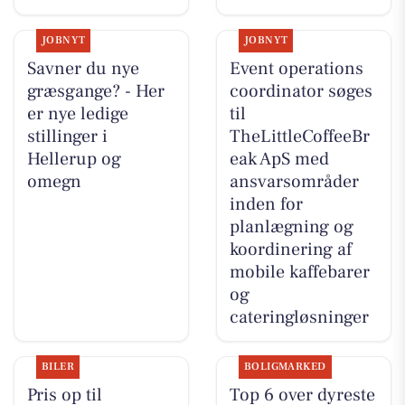
JOBNYT
JOBNYT
Savner du nye
Event operations
græsgange? - Her
coordinator søges
er nye ledige
til
stillinger i
TheLittleCoffeeBr
Hellerup og
eak ApS med
omegn
ansvarsområder
inden for
planlægning og
koordinering af
mobile kaffebarer
og
cateringløsninger
BILER
BOLIGMARKED
Pris op til
Top 6 over dyreste