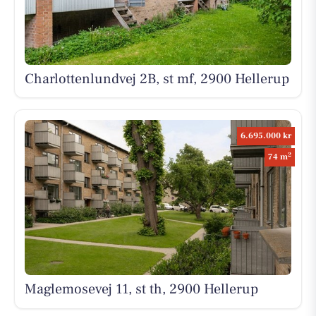
Charlottenlundvej 2B, st mf, 2900 Hellerup
6.695.000 kr
2
74 m
Maglemosevej 11, st th, 2900 Hellerup