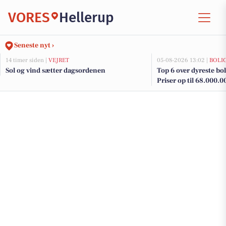
VORES
Hellerup
Seneste nyt ›
14 timer siden |
VEJRET
05-08-2026 13:02 |
BOLI
Sol og vind sætter dagsordenen
Top 6 over dyreste boli
Priser op til 68.000.0