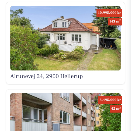
10.995.000 kr
2
143 m
Alrunevej 24, 2900 Hellerup
3.495.000 kr
2
42 m