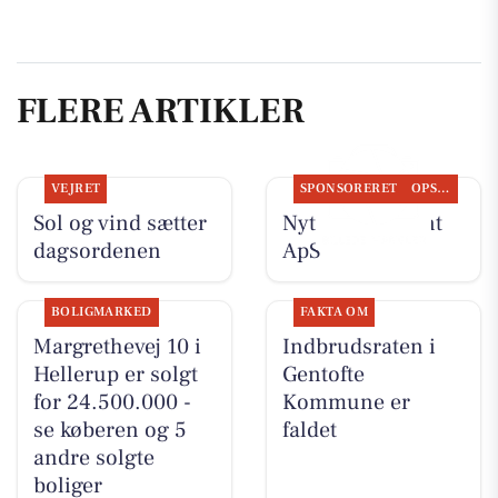
FLERE ARTIKLER
VEJRET
SPONSORERET
OPSLAGSTAVLEN
Sol og vind sætter
Nyt fra Fairpaint
dagsordenen
ApS
BOLIGMARKED
FAKTA OM
Margrethevej 10 i
Indbrudsraten i
Hellerup er solgt
Gentofte
for 24.500.000 -
Kommune er
se køberen og 5
faldet
andre solgte
boliger