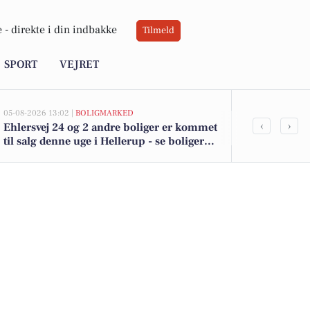
 -
direkte i din indbakke
Tilmeld
SPORT
VEJRET
05-08-2026 13:02 |
BOLIGMARKED
05-08-2026 12:20
‹
›
Ehlersvej 24 og 2 andre boliger er kommet
80-årig kvind
til salg denne uge i Hellerup - se boligerne
kommuneme
her.