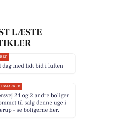
ST LÆSTE
TIKLER
JRET
 dag med lidt bid i luften
LIGMARKED
rsvej 24 og 2 andre boliger
ommet til salg denne uge i
erup - se boligerne her.