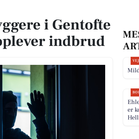
 oplever indbrud
ggere i Gentofte
ME
lever indbrud
AR
VE
Mild
BO
Ehle
er k
Hell