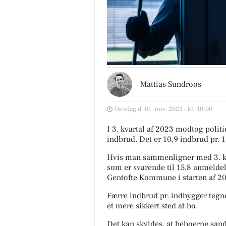
Mattias Sundroos
Onsdag d. 01. nov. 2023 - kl. 10:00
I 3. kvartal af 2023 modtog poli
indbrud. Det er 10,9 indbrud pr. 
Hvis man sammenligner med 3. kv
som er svarende til 15,8 anmeldel
Gentofte Kommune i starten af 20
Færre indbrud pr. indbygger tegne
et mere sikkert sted at bo.
Det kan skyldes, at beboerne sands