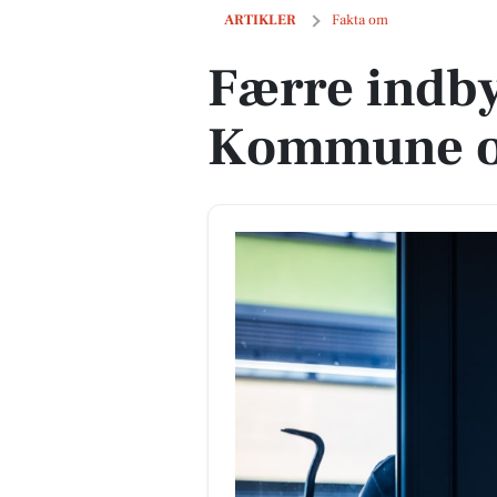
Færre indbyggere i Gentofte Kommune
ARTIKLER
Fakta om
Færre indby
Kommune op