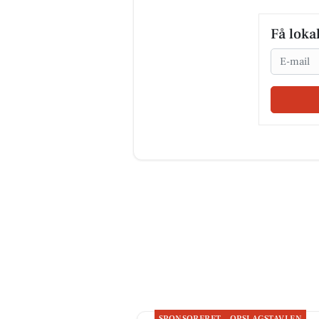
Få loka
Email
SPONSORERET
OPSLAGSTAVLEN