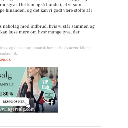
rudstyve. Det kan også bunde i, at vi som
lpe hinanden, og det kan vi godt være stolte af i
es nabolag mod indbrud, hvis vi står sammen og
u kan læse mere om hvor mange tyve, der
droos og data er automatisk hentet fra eksterne kilder,
kbanken.dk.
nken.dk