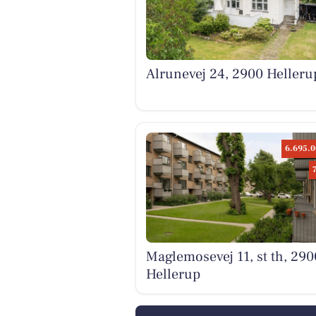
Alrunevej 24, 2900 Helleru
6.695.0
Maglemosevej 11, st th, 290
Hellerup