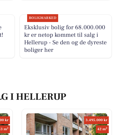
BOLIGMARKED
e
Eksklusiv bolig for 68.000.000
t!
kr er netop kommet til salg i
Hellerup - Se den og de dyreste
boliger her
LG I HELLERUP
00 kr
3.495.000 kr
2
2
43 m
42 m