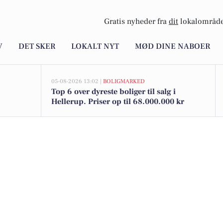
Gratis nyheder fra
dit
lokalområde
V
DET SKER
LOKALT NYT
MØD DINE NABOER
05-08-2026 13:02 |
BOLIGMARKED
Top 6 over dyreste boliger til salg i
Hellerup. Priser op til 68.000.000 kr