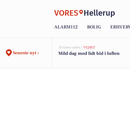
VORES
Hellerup
ALARM112
BOLIG
ERHVER
10 timer siden |
VEJRET
Seneste nyt ›
Mild dag med lidt bid i luften