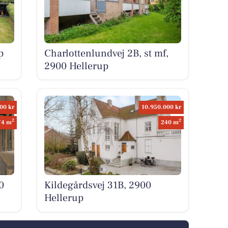
p
Charlottenlundvej 2B, st mf,
2900 Hellerup
00 kr
10.950.000 kr
2
2
74 m
240 m
0
Kildegårdsvej 31B, 2900
Hellerup