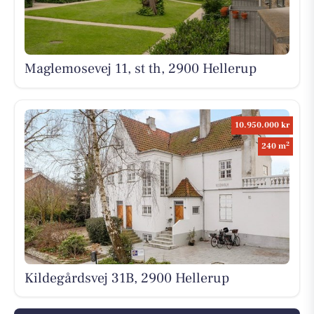
Maglemosevej 11, st th, 2900 Hellerup
10.950.000 kr
2
240 m
Kildegårdsvej 31B, 2900 Hellerup