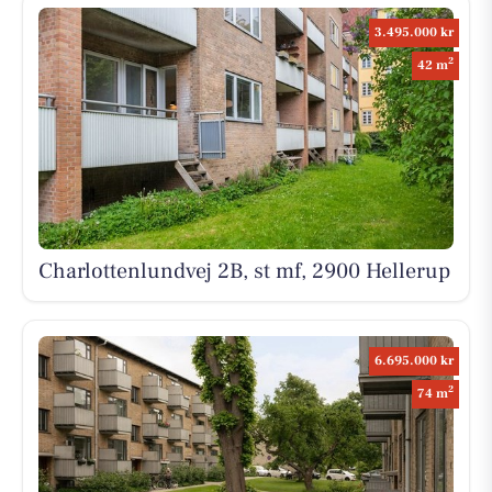
3.495.000 kr
2
42 m
Charlottenlundvej 2B, st mf, 2900 Hellerup
6.695.000 kr
2
74 m