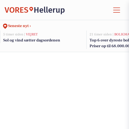
VORES
Hellerup
Seneste nyt ›
5 timer siden |
VEJRET
21 timer siden |
BOLIGM
Sol og vind sætter dagsordenen
Top 6 over dyreste boli
Priser op til 68.000.0