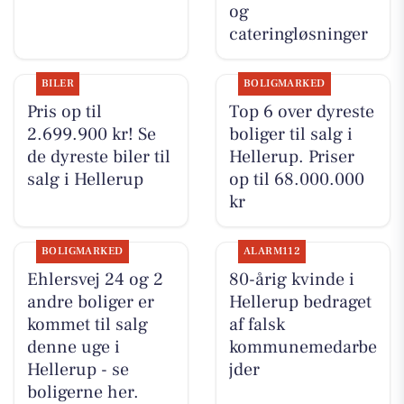
og
cateringløsninger
BILER
BOLIGMARKED
Pris op til
Top 6 over dyreste
2.699.900 kr! Se
boliger til salg i
de dyreste biler til
Hellerup. Priser
salg i Hellerup
op til 68.000.000
kr
BOLIGMARKED
ALARM112
Ehlersvej 24 og 2
80-årig kvinde i
andre boliger er
Hellerup bedraget
kommet til salg
af falsk
denne uge i
kommunemedarbe
Hellerup - se
jder
boligerne her.