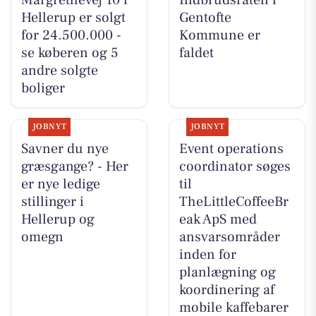
Hellerup er solgt
Gentofte
for 24.500.000 -
Kommune er
se køberen og 5
faldet
andre solgte
boliger
JOBNYT
JOBNYT
Savner du nye
Event operations
græsgange? - Her
coordinator søges
er nye ledige
til
stillinger i
TheLittleCoffeeBr
Hellerup og
eak ApS med
omegn
ansvarsområder
inden for
planlægning og
koordinering af
mobile kaffebarer