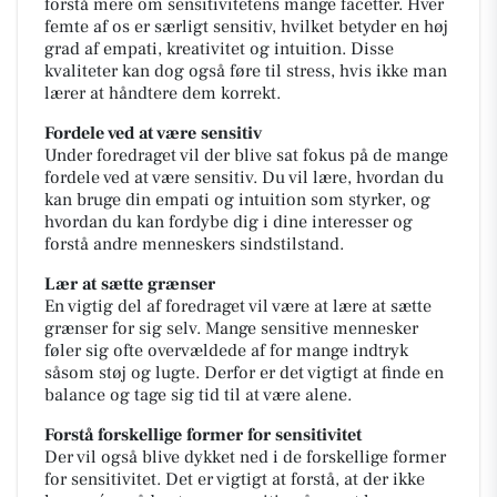
forstå mere om sensitivitetens mange facetter. Hver
femte af os er særligt sensitiv, hvilket betyder en høj
grad af empati, kreativitet og intuition. Disse
kvaliteter kan dog også føre til stress, hvis ikke man
lærer at håndtere dem korrekt.
Fordele ved at være sensitiv
Under foredraget vil der blive sat fokus på de mange
fordele ved at være sensitiv. Du vil lære, hvordan du
kan bruge din empati og intuition som styrker, og
hvordan du kan fordybe dig i dine interesser og
forstå andre menneskers sindstilstand.
Lær at sætte grænser
En vigtig del af foredraget vil være at lære at sætte
grænser for sig selv. Mange sensitive mennesker
føler sig ofte overvældede af for mange indtryk
såsom støj og lugte. Derfor er det vigtigt at finde en
balance og tage sig tid til at være alene.
Forstå forskellige former for sensitivitet
Der vil også blive dykket ned i de forskellige former
for sensitivitet. Det er vigtigt at forstå, at der ikke