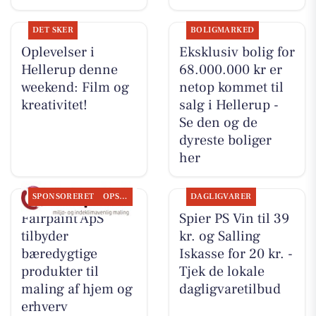
DET SKER
BOLIGMARKED
Oplevelser i
Eksklusiv bolig for
Hellerup denne
68.000.000 kr er
weekend: Film og
netop kommet til
kreativitet!
salg i Hellerup -
Se den og de
dyreste boliger
her
SPONSORERET
OPSLAGSTAVLEN
DAGLIGVARER
Fairpaint ApS
Spier PS Vin til 39
tilbyder
kr. og Salling
bæredygtige
Iskasse for 20 kr. -
produkter til
Tjek de lokale
maling af hjem og
dagligvaretilbud
erhverv