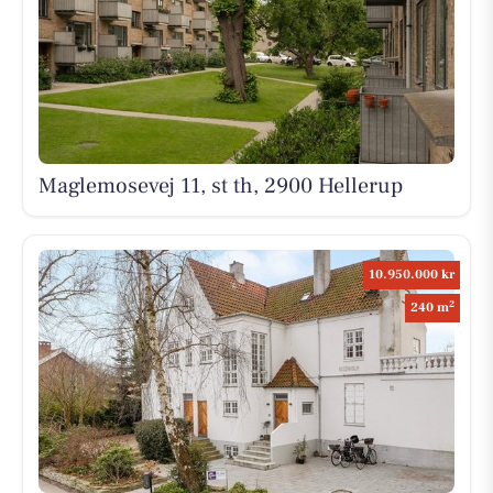
Maglemosevej 11, st th, 2900 Hellerup
10.950.000 kr
2
240 m