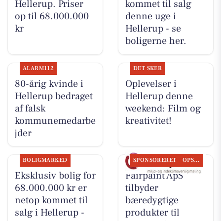
Hellerup. Priser
kommet til salg
op til 68.000.000
denne uge i
kr
Hellerup - se
boligerne her.
ALARM112
DET SKER
80-årig kvinde i
Oplevelser i
Hellerup bedraget
Hellerup denne
af falsk
weekend: Film og
kommunemedarbe
kreativitet!
jder
BOLIGMARKED
SPONSORERET
OPSLAGSTAVLEN
Eksklusiv bolig for
Fairpaint ApS
68.000.000 kr er
tilbyder
netop kommet til
bæredygtige
salg i Hellerup -
produkter til