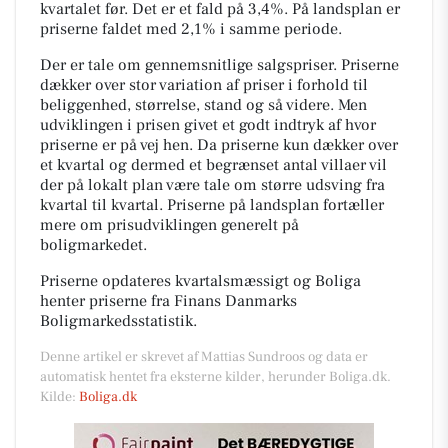
kvartalet før. Det er et fald på 3,4%. På landsplan er
priserne faldet med 2,1% i samme periode.
Der er tale om gennemsnitlige salgspriser. Priserne
dækker over stor variation af priser i forhold til
beliggenhed, størrelse, stand og så videre. Men
udviklingen i prisen givet et godt indtryk af hvor
priserne er på vej hen. Da priserne kun dækker over
et kvartal og dermed et begrænset antal villaer vil
der på lokalt plan være tale om større udsving fra
kvartal til kvartal. Priserne på landsplan fortæller
mere om prisudviklingen generelt på
boligmarkedet.
Priserne opdateres kvartalsmæssigt og Boliga
henter priserne fra Finans Danmarks
Boligmarkedsstatistik.
Denne artikel er skrevet af Mattias Sundroos og data er
automatisk hentet fra eksterne kilder, herunder Boliga.dk.
Kilde:
Boliga.dk