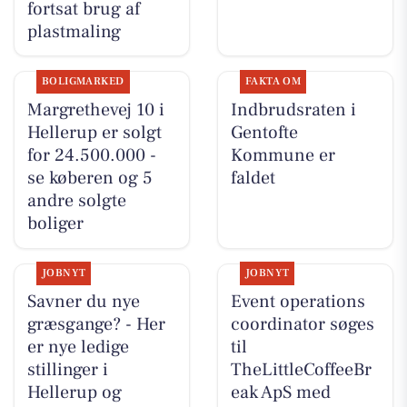
fortsat brug af
plastmaling
BOLIGMARKED
FAKTA OM
Margrethevej 10 i
Indbrudsraten i
Hellerup er solgt
Gentofte
for 24.500.000 -
Kommune er
se køberen og 5
faldet
andre solgte
boliger
JOBNYT
JOBNYT
Savner du nye
Event operations
græsgange? - Her
coordinator søges
er nye ledige
til
stillinger i
TheLittleCoffeeBr
Hellerup og
eak ApS med