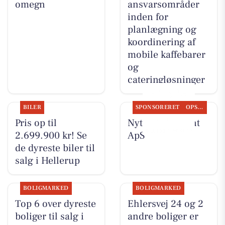
omegn
ansvarsområder
inden for
planlægning og
koordinering af
mobile kaffebarer
og
cateringløsninger
BILER
SPONSORERET
OPSLAGSTAVLEN
Pris op til
Nyt fra Fairpaint
2.699.900 kr! Se
ApS
de dyreste biler til
salg i Hellerup
BOLIGMARKED
BOLIGMARKED
Top 6 over dyreste
Ehlersvej 24 og 2
boliger til salg i
andre boliger er