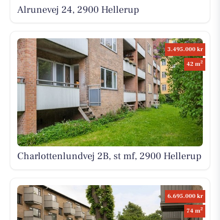
Alrunevej 24, 2900 Hellerup
3.495.000 kr
2
42 m
Charlottenlundvej 2B, st mf, 2900 Hellerup
6.695.000 kr
2
74 m