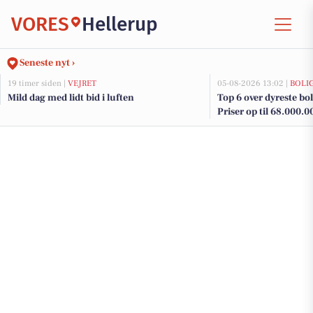
VORES
Hellerup
Seneste nyt ›
19 timer siden |
VEJRET
05-08-2026 13:02 |
BOLI
Mild dag med lidt bid i luften
Top 6 over dyreste boli
Priser op til 68.000.0