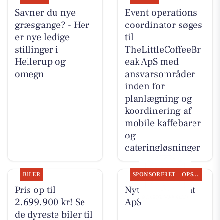
Savner du nye
Event operations
græsgange? - Her
coordinator søges
er nye ledige
til
stillinger i
TheLittleCoffeeBr
Hellerup og
eak ApS med
omegn
ansvarsområder
inden for
planlægning og
koordinering af
mobile kaffebarer
og
cateringløsninger
BILER
SPONSORERET
OPSLAGSTAVLEN
Pris op til
Nyt fra Fairpaint
2.699.900 kr! Se
ApS
de dyreste biler til