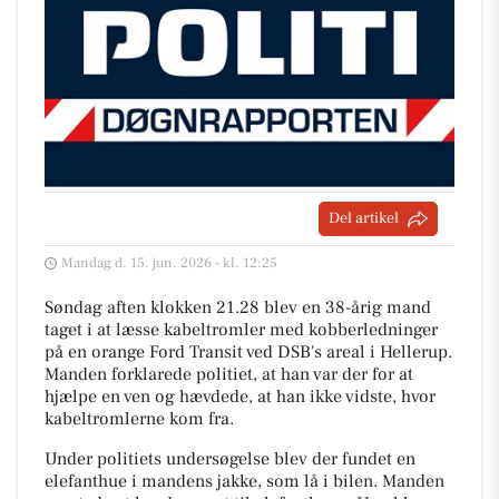
Del artikel
Mandag d. 15. jun. 2026 - kl. 12:25
Søndag aften klokken 21.28 blev en 38-årig mand
taget i at læsse kabeltromler med kobberledninger
på en orange Ford Transit ved DSB's areal i Hellerup.
Manden forklarede politiet, at han var der for at
hjælpe en ven og hævdede, at han ikke vidste, hvor
kabeltromlerne kom fra.
Under politiets undersøgelse blev der fundet en
elefanthue i mandens jakke, som lå i bilen. Manden