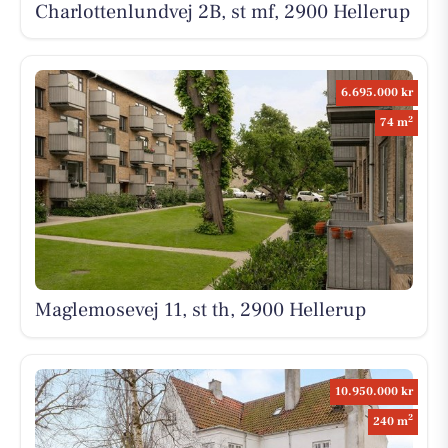
Charlottenlundvej 2B, st mf, 2900 Hellerup
6.695.000 kr
2
74 m
Maglemosevej 11, st th, 2900 Hellerup
10.950.000 kr
2
240 m