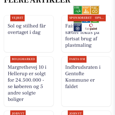
VEJRET
SPONSORERET
OPSLAGSTAVLEN
Sol og stilhed får
Fairpaint ApS
overtaget i dag
sætter fokus på
fortsat brug af
plastmaling
BOLIGMARKED
FAKTA OM
Margrethevej 10 i
Indbrudsraten i
Hellerup er solgt
Gentofte
for 24.500.000 -
Kommune er
se køberen og 5
faldet
andre solgte
boliger
JOBNYT
JOBNYT