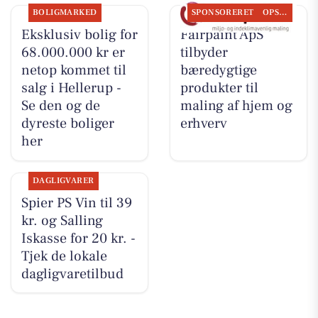
BOLIGMARKED
SPONSORERET
OPSLAGSTAVLEN
Eksklusiv bolig for
Fairpaint ApS
68.000.000 kr er
tilbyder
netop kommet til
bæredygtige
salg i Hellerup -
produkter til
Se den og de
maling af hjem og
dyreste boliger
erhverv
her
DAGLIGVARER
Spier PS Vin til 39
kr. og Salling
Iskasse for 20 kr. -
Tjek de lokale
dagligvaretilbud