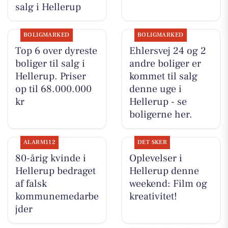
salg i Hellerup
BOLIGMARKED
BOLIGMARKED
Top 6 over dyreste
Ehlersvej 24 og 2
boliger til salg i
andre boliger er
Hellerup. Priser
kommet til salg
op til 68.000.000
denne uge i
kr
Hellerup - se
boligerne her.
ALARM112
DET SKER
80-årig kvinde i
Oplevelser i
Hellerup bedraget
Hellerup denne
af falsk
weekend: Film og
kommunemedarbe
kreativitet!
jder