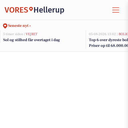
VORES
Hellerup
Seneste nyt ›
5 timer siden |
VEJRET
05-08-2026 13:02 |
BOLI
Sol og stilhed får overtaget i dag
Top 6 over dyreste boli
Priser op til 68.000.0