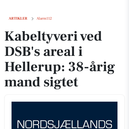
Kabeltyveri ved DSB's areal i Hellerup: 38-årig mand sigtet
ARTIKLER
Alarm112
Kabeltyveri ved
DSB's areal i
Hellerup: 38-årig
mand sigtet