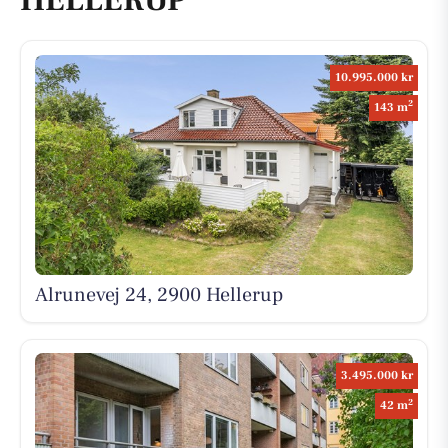
10.995.000 kr
2
143 m
Alrunevej 24, 2900 Hellerup
3.495.000 kr
2
42 m