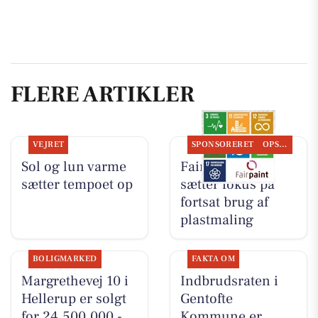
FLERE ARTIKLER
VEJRET
SPONSORERET
OPSLAGSTAVLEN
Sol og lun varme
Fairpaint ApS
sætter tempoet op
sætter fokus på
fortsat brug af
plastmaling
BOLIGMARKED
FAKTA OM
Margrethevej 10 i
Indbrudsraten i
Hellerup er solgt
Gentofte
for 24.500.000 -
Kommune er