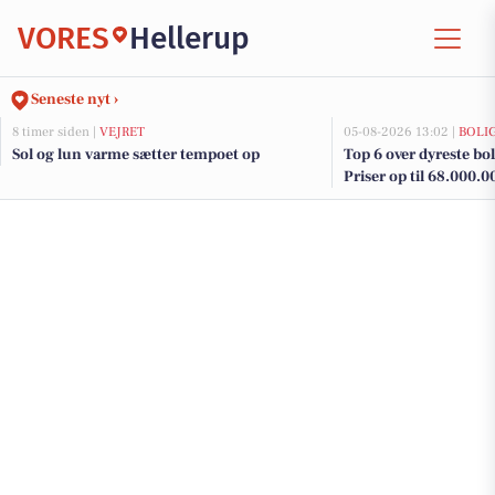
VORES
Hellerup
Seneste nyt ›
8 timer siden |
VEJRET
05-08-2026 13:02 |
BOLI
Sol og lun varme sætter tempoet op
Top 6 over dyreste boli
Priser op til 68.000.0