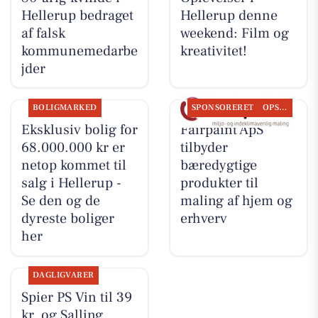
Hellerup bedraget
Hellerup denne
af falsk
weekend: Film og
kommunemedarbe
kreativitet!
jder
BOLIGMARKED
SPONSORERET
OPSLAGSTAVLEN
Eksklusiv bolig for
Fairpaint ApS
68.000.000 kr er
tilbyder
netop kommet til
bæredygtige
salg i Hellerup -
produkter til
Se den og de
maling af hjem og
dyreste boliger
erhverv
her
DAGLIGVARER
Spier PS Vin til 39
kr. og Salling