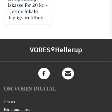
Iskasse for 20 kr. -
Tjek de lokale
dagligvaretilbud
VORES
Hellerup
OM VORES DIGITAL
Om os
For annoncører