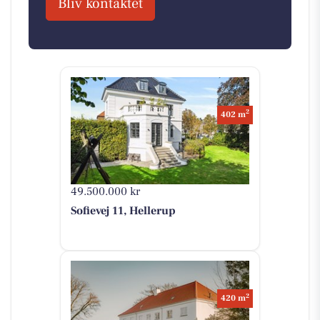
Bliv kontaktet
2
402 m
49.500.000 kr
Sofievej 11, Hellerup
2
420 m