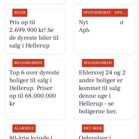
BILER
SPONSORERET
OPSLAGSTAVLEN
Pris op til
Nyt fra Fairpaint
2.699.900 kr! Se
ApS
de dyreste biler til
salg i Hellerup
BOLIGMARKED
BOLIGMARKED
Top 6 over dyreste
Ehlersvej 24 og 2
boliger til salg i
andre boliger er
Hellerup. Priser
kommet til salg
op til 68.000.000
denne uge i
kr
Hellerup - se
boligerne her.
ALARM112
DET SKER
80-årig kvinde i
Oplevelser i