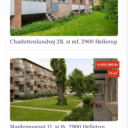
Charlottenlundvej 2B, st mf, 2900 Hellerup
6.695.000 kr
2
74 m
Maglemosevej 11, st th, 2900 Hellerup