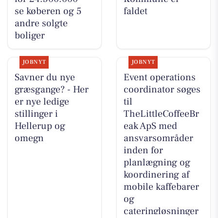
se køberen og 5
faldet
andre solgte
boliger
JOBNYT
JOBNYT
Savner du nye
Event operations
græsgange? - Her
coordinator søges
er nye ledige
til
stillinger i
TheLittleCoffeeBr
Hellerup og
eak ApS med
omegn
ansvarsområder
inden for
planlægning og
koordinering af
mobile kaffebarer
og
cateringløsninger