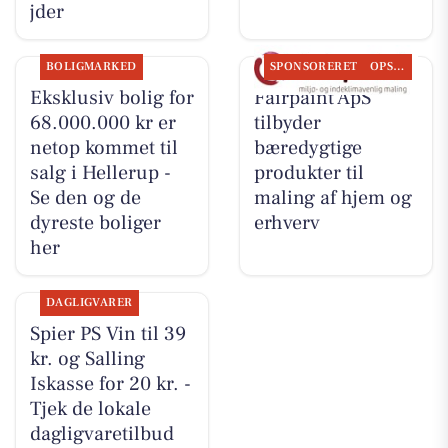
jder
BOLIGMARKED
SPONSORERET
OPSLAGSTAVLEN
Eksklusiv bolig for
Fairpaint ApS
68.000.000 kr er
tilbyder
netop kommet til
bæredygtige
salg i Hellerup -
produkter til
Se den og de
maling af hjem og
dyreste boliger
erhverv
her
DAGLIGVARER
Spier PS Vin til 39
kr. og Salling
Iskasse for 20 kr. -
Tjek de lokale
dagligvaretilbud