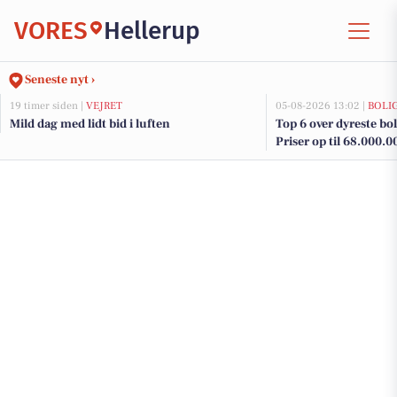
VORES
Hellerup
Seneste nyt ›
19 timer siden |
VEJRET
05-08-2026 13:02 |
BOLI
Mild dag med lidt bid i luften
Top 6 over dyreste boli
Priser op til 68.000.0