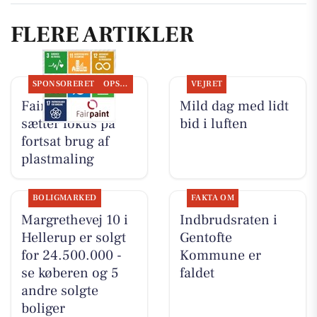
FLERE ARTIKLER
SPONSORERET
OPSLAGSTAVLEN
VEJRET
Fairpaint ApS
Mild dag med lidt
sætter fokus på
bid i luften
fortsat brug af
plastmaling
BOLIGMARKED
FAKTA OM
Margrethevej 10 i
Indbrudsraten i
Hellerup er solgt
Gentofte
for 24.500.000 -
Kommune er
se køberen og 5
faldet
andre solgte
boliger