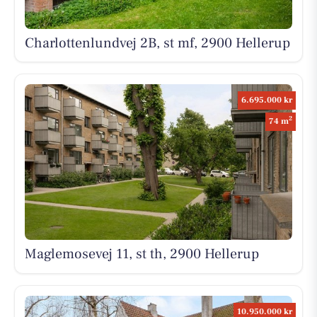
Charlottenlundvej 2B, st mf, 2900 Hellerup
6.695.000 kr
2
74 m
Maglemosevej 11, st th, 2900 Hellerup
10.950.000 kr