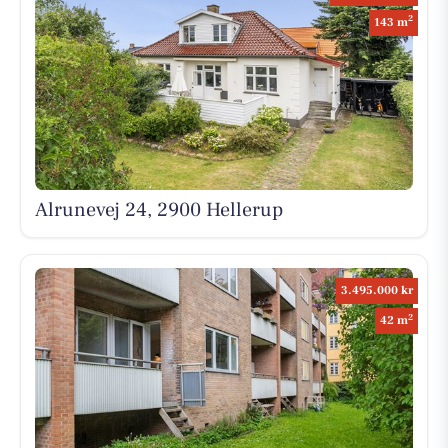
2
143 m
Alrunevej 24, 2900 Hellerup
3.495.000 kr
2
42 m