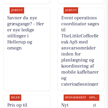
JOBNYT
JOBNYT
Savner du nye
Event operations
græsgange? - Her
coordinator søges
er nye ledige
til
stillinger i
TheLittleCoffeeBr
Hellerup og
eak ApS med
omegn
ansvarsområder
inden for
planlægning og
koordinering af
mobile kaffebarer
og
cateringløsninger
BILER
SPONSORERET
OPSLAGSTAVLEN
Pris op til
Nyt fra Fairpaint