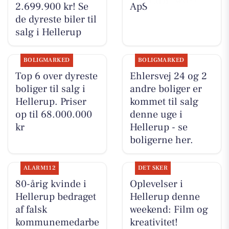
2.699.900 kr! Se
ApS
de dyreste biler til
salg i Hellerup
BOLIGMARKED
BOLIGMARKED
Top 6 over dyreste
Ehlersvej 24 og 2
boliger til salg i
andre boliger er
Hellerup. Priser
kommet til salg
op til 68.000.000
denne uge i
kr
Hellerup - se
boligerne her.
ALARM112
DET SKER
80-årig kvinde i
Oplevelser i
Hellerup bedraget
Hellerup denne
af falsk
weekend: Film og
kommunemedarbe
kreativitet!