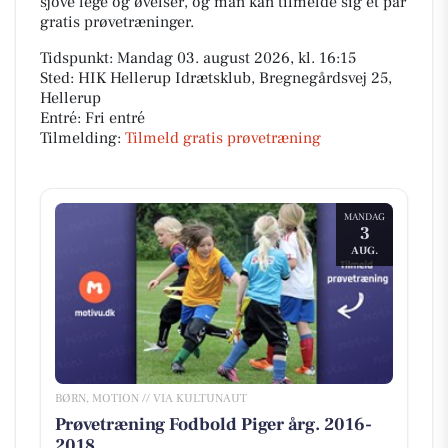
sjove lege og øvelser, og man kan tilmelde sig et par
gratis prøvetræninger.
Tidspunkt: Mandag 03. august 2026, kl. 16:15
Sted: HIK Hellerup Idrætsklub, Bregnegårdsvej 25,
Hellerup
Entré: Fri entré
Tilmelding:
Tilmeld gratis prøvetræning
MANDAG
3
AUG.
BØRN, MOTION // VIA KULTUNAUT
Prøvetræning Fodbold Piger årg. 2016-
2018