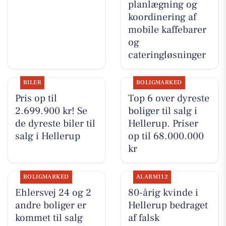
planlægning og
koordinering af
mobile kaffebarer
og
cateringløsninger
BILER
BOLIGMARKED
Pris op til
Top 6 over dyreste
2.699.900 kr! Se
boliger til salg i
de dyreste biler til
Hellerup. Priser
salg i Hellerup
op til 68.000.000
kr
BOLIGMARKED
ALARM112
Ehlersvej 24 og 2
80-årig kvinde i
andre boliger er
Hellerup bedraget
kommet til salg
af falsk