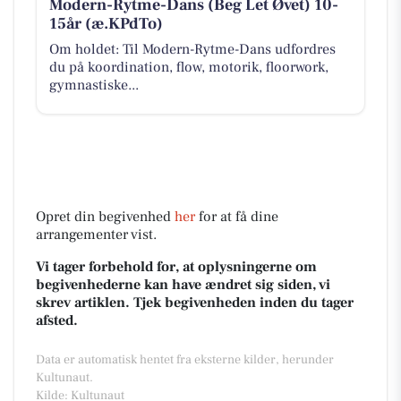
Modern-Rytme-Dans (Beg Let Øvet) 10-
15år (æ.KPdTo)
Om holdet: Til Modern-Rytme-Dans udfordres
du på koordination, flow, motorik, floorwork,
gymnastiske...
Opret din begivenhed
her
for at få dine
arrangementer vist.
Vi tager forbehold for, at oplysningerne om
begivenhederne kan have ændret sig siden, vi
skrev artiklen. Tjek begivenheden inden du tager
afsted.
Data er automatisk hentet fra eksterne kilder, herunder
Kultunaut.
Kilde: Kultunaut