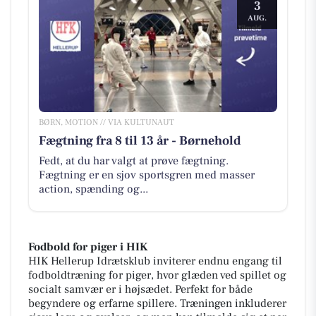
3
AUG.
BØRN, MOTION // VIA KULTUNAUT
Fægtning fra 8 til 13 år - Børnehold
Fedt, at du har valgt at prøve fægtning.
Fægtning er en sjov sportsgren med masser
action, spænding og...
Fodbold for piger i HIK
HIK Hellerup Idrætsklub inviterer endnu engang til
fodboldtræning for piger, hvor glæden ved spillet og
socialt samvær er i højsædet. Perfekt for både
begyndere og erfarne spillere. Træningen inkluderer