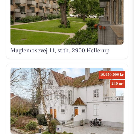
Maglemosevej 11, st th, 2900 Hellerup
10.950.000 kr
2
240 m