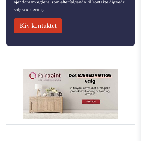
ejendomsmæglere, som efterfølgende vil kontakte dig vedr.
salgsvurdering.
Bliv kontaktet