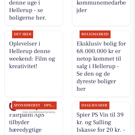
denne uge i
kommunemedarbe
Hellerup - se
jder
boligerne her.
DET SKER
BOLIGMARKED
Oplevelser i
Eksklusiv bolig for
Hellerup denne
68.000.000 kr er
weekend: Film og
netop kommet til
kreativitet!
salg i Hellerup -
Se den og de
dyreste boliger
her
SPONSORERET
OPSLAGSTAVLEN
DAGLIGVARER
Fairpaint ApS
Spier PS Vin til 39
tilbyder
kr. og Salling
bæredygtige
Iskasse for 20 kr. -