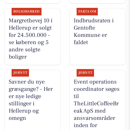
BOLIGMARKED
FAKTA OM
Margrethevej 10 i
Indbrudsraten i
Hellerup er solgt
Gentofte
for 24.500.000 -
Kommune er
se køberen og 5
faldet
andre solgte
boliger
JOBNYT
JOBNYT
Savner du nye
Event operations
græsgange? - Her
coordinator søges
er nye ledige
til
stillinger i
TheLittleCoffeeBr
Hellerup og
eak ApS med
omegn
ansvarsområder
inden for