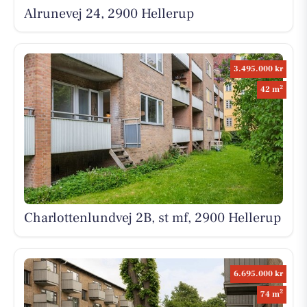
Alrunevej 24, 2900 Hellerup
3.495.000 kr
2
42 m
Charlottenlundvej 2B, st mf, 2900 Hellerup
6.695.000 kr
2
74 m