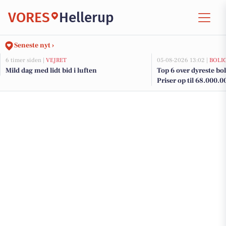
VORES
Hellerup
Seneste nyt ›
6 timer siden |
VEJRET
05-08-2026 13:02 |
BOLI
Mild dag med lidt bid i luften
Top 6 over dyreste boli
Priser op til 68.000.0