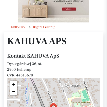
KAHUVA ApS
ERHVERV
Bager i Hellerup
KAHUVA APS
Kontakt KAHUVA ApS
Dyssegårdsvej 36, st.
2900 Hellerup
CVR: 44613670
+
−