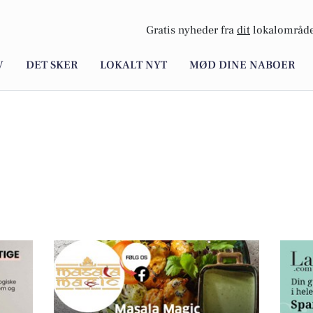
Gratis nyheder fra
dit
lokalområde
V
DET SKER
LOKALT NYT
MØD DINE NABOER