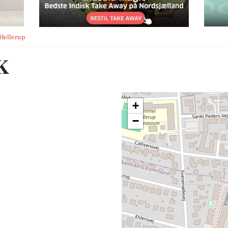
 Hellerup
K
+
−