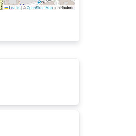
Leaflet
|
©
OpenStreetMap
contributors