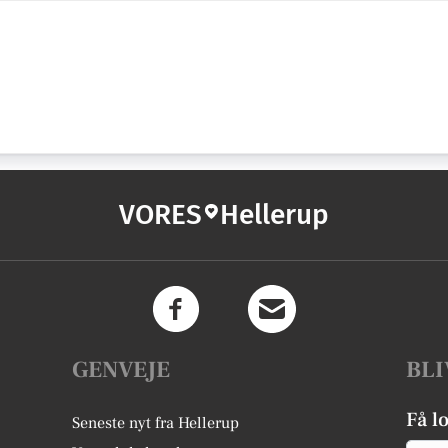
VORES
Hellerup
GENVEJE
BLI
Få l
Seneste nyt fra Hellerup