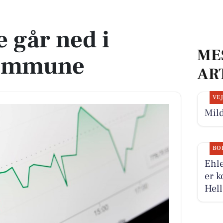
mune
 går ned i
ME
Kommune
AR
VE
Mild
BO
Ehle
er k
Hell