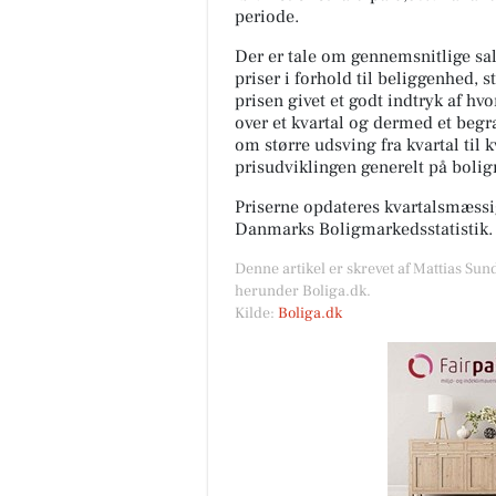
periode.
Der er tale om gennemsnitlige salg
priser i forhold til beliggenhed, s
prisen givet et godt indtryk af hv
over et kvartal og dermed et begræ
om større udsving fra kvartal til 
prisudviklingen generelt på boli
Priserne opdateres kvartalsmæssig
Danmarks Boligmarkedsstatistik.
Denne artikel er skrevet af Mattias Sun
herunder Boliga.dk.
Kilde:
Boliga.dk