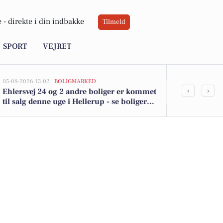
 -
direkte i din indbakke
Tilmeld
SPORT
VEJRET
05-08-2026 13:02 |
BOLIGMARKED
05-08-2026 12:20
‹
›
Ehlersvej 24 og 2 andre boliger er kommet
80-årig kvind
til salg denne uge i Hellerup - se boligerne
kommuneme
her.