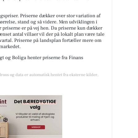
spriser. Priserne dækker over stor variation af
tørrelse, stand og så videre. Men udviklingen i
or priserne er på vej hen. Da priserne kun dækker
nset antal villaer vil der på lokalt plan være tale
kvartal. Priserne på landsplan fortæller mere om
gmarkedet.
t og Boliga henter priserne fra Finans
droos og data er automatisk hentet fra eksterne kilder,