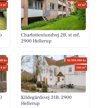
2
2
43 m
42 m
p
Charlottenlundvej 2B, st mf,
2900 Hellerup
00 kr
10.950.000 kr
2
2
74 m
240 m
0
Kildegårdsvej 31B, 2900
Hellerup