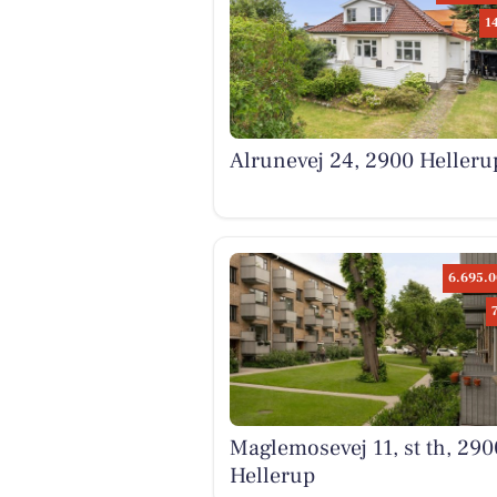
1
Alrunevej 24, 2900 Helleru
6.695.0
Maglemosevej 11, st th, 290
Hellerup