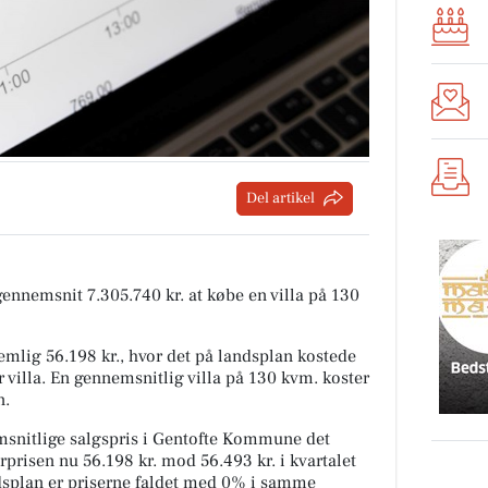
Del artikel
 gennemsnit 7.305.740 kr. at købe en villa på 130
mlig 56.198 kr., hvor det på landsplan kostede
 villa. En gennemsnitlig villa på 130 kvm. koster
n.
snitlige salgspris i Gentofte Kommune det
rprisen nu 56.198 kr. mod 56.493 kr. i kvartalet
andsplan er priserne faldet med 0% i samme