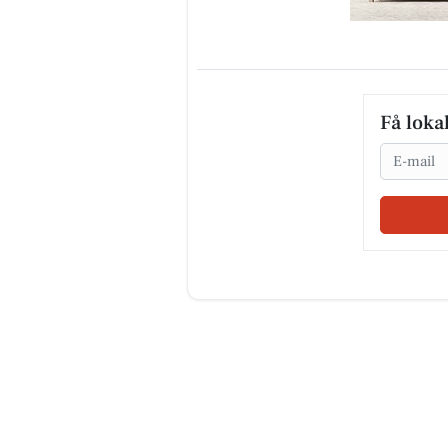
Få loka
Email