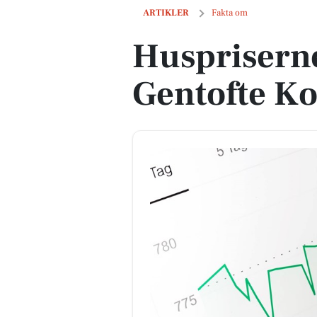
Huspriserne går ned i Gentofte Kom
ARTIKLER
Fakta om
Huspriserne
Gentofte 