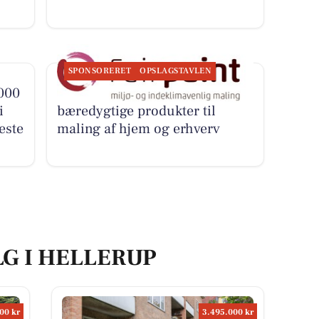
SPONSORERET
OPSLAGSTAVLEN
.000
Fairpaint ApS tilbyder
i
bæredygtige produkter til
este
maling af hjem og erhverv
LG I HELLERUP
00 kr
3.495.000 kr