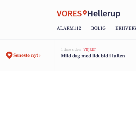
VORES
Hellerup
ALARM112
BOLIG
ERHVER
1 time siden |
VEJRET
Seneste nyt ›
Mild dag med lidt bid i luften