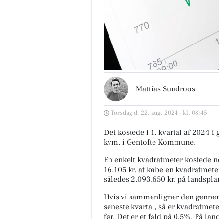
Mattias Sundroos
Torsdag d. 22. aug. 2024 - kl. 08:45
Det kostede i 1. kvartal af 2024 i
kvm. i Gentofte Kommune.
En enkelt kvadratmeter kostede ne
16.105 kr. at købe en kvadratmeter
således 2.093.650 kr. på landspla
Hvis vi sammenligner den gennem
seneste kvartal, så er kvadratmete
før. Det er et fald på 0,5%. På l