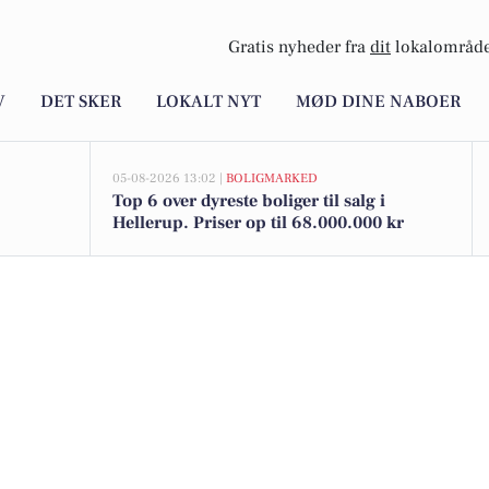
Gratis nyheder fra
dit
lokalområde
V
DET SKER
LOKALT NYT
MØD DINE NABOER
05-08-2026 13:02 |
BOLIGMARKED
Top 6 over dyreste boliger til salg i
Hellerup. Priser op til 68.000.000 kr