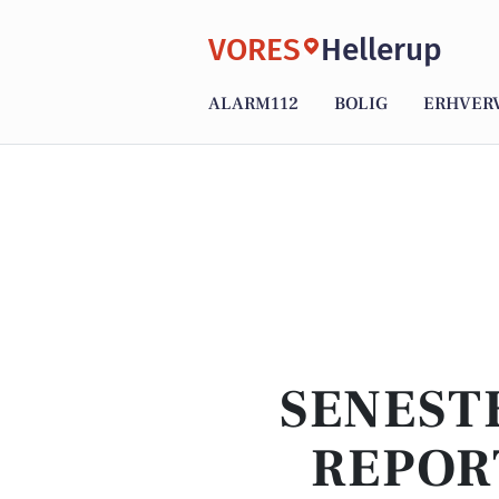
VORES
Hellerup
ALARM112
BOLIG
ERHVER
SENEST
REPOR