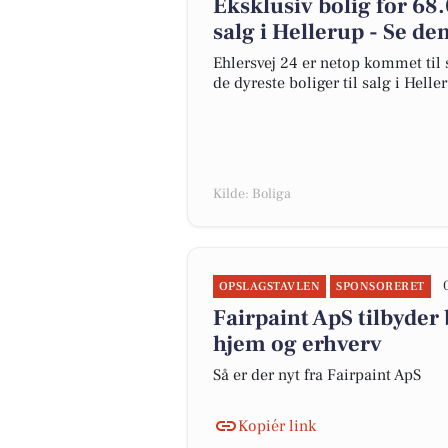
Eksklusiv bolig for 68
salg i Hellerup - Se de
Ehlersvej 24 er netop kommet til s
de dyreste boliger til salg i Helle
Kilde: Boliga
OPSLAGSTAVLEN
SPONSORERET
Fairpaint ApS tilbyder
hjem og erhverv
Så er der nyt fra Fairpaint ApS
Kopiér link