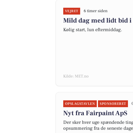
6 timer siden
VEJRET
Mild dag med lidt bid i
Kølig start, lun eftermiddag.
Kilde: MET.no
OPSLAGSTAVLEN
SPONSORERET
Nyt fra Fairpaint ApS
Der sker hver uge spændende ting 
opsummering fra de seneste dag