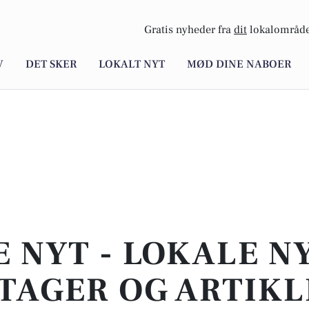
Gratis nyheder fra
dit
lokalområde
V
DET SKER
LOKALT NYT
MØD DINE NABOER
E NYT - LOKALE N
TAGER OG ARTIKL