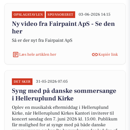
03-06-2026 14:15
OPSLAGSTAVLEN
SPONSORERET
Ny video fra Fairpaint ApS - Se den
her
Så er der nyt fra Fairpaint ApS
Læs hele artiklen her
Kopiér link
31-05-2026 07:05
DET SKER
Syng med på danske sommersange
i Helleruplund Kirke
Oplev en musikalsk eftermiddag i Helleruplund
Kirke, når Helleruplund Kirkes Kantori inviterer til
koncert søndag den 7. juni 2026 kl. 15:00. Publikum
får mulighed for at synge med på både danske