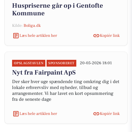
Huspriserne går op i Gentofte
Kommune
Kilde:
Boliga.dk
Læs hele artiklen her
Kopiér link
20-05-2026 18:01
OPSLAGSTAVLEN
SPONSORERET
Nyt fra Fairpaint ApS
Der sker hver uge spændende ting omkring dig i det
lokale erhvervsliv med nyheder, tilbud og
arrangementer. Vi har lavet en kort opsummering
fra de seneste dage
Læs hele artiklen her
Kopiér link