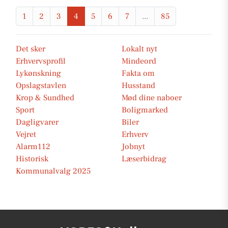
1
2
3
4
5
6
7
...
85
Det sker
Lokalt nyt
Erhvervsprofil
Mindeord
Lykønskning
Fakta om
Opslagstavlen
Husstand
Krop & Sundhed
Mød dine naboer
Sport
Boligmarked
Dagligvarer
Biler
Vejret
Erhverv
Alarm112
Jobnyt
Historisk
Læserbidrag
Kommunalvalg 2025