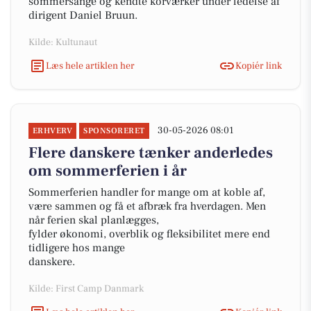
sommersange og kendte korværker under ledelse af
dirigent Daniel Bruun.
Kilde: Kultunaut
Læs hele artiklen her
Kopiér link
30-05-2026 08:01
ERHVERV
SPONSORERET
Flere danskere tænker anderledes
om sommerferien i år
Sommerferien handler for mange om at koble af,
være sammen og få et afbræk fra hverdagen. Men
når ferien skal planlægges,
fylder økonomi, overblik og fleksibilitet mere end
tidligere hos mange
danskere.
Kilde: First Camp Danmark