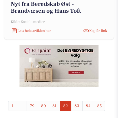
Nyt fra Beredskab Øst -
Brandvæsen og Hans Toft
Kilde: Sociale medier
Læs hele artiklen her
Kopiér link
1
...
79
80
81
82
83
84
85