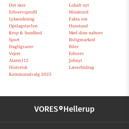
Det sker
Lokalt nyt
Erhvervsprofil
Mindeord
Lykønskning
Fakta om
Opslagstavlen
Husstand
Krop & Sundhed
Mød dine naboer
Sport
Boligmarked
Dagligvarer
Biler
Vejret
Erhverv
Alarm112
Jobnyt
Historisk
Læserbidrag
Kommunalvalg 2025
VORES
Hellerup