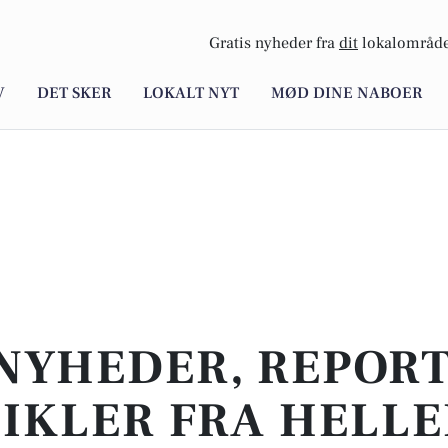
Gratis nyheder fra
dit
lokalområde
V
DET SKER
LOKALT NYT
MØD DINE NABOER
NYHEDER, REPOR
IKLER FRA HELL