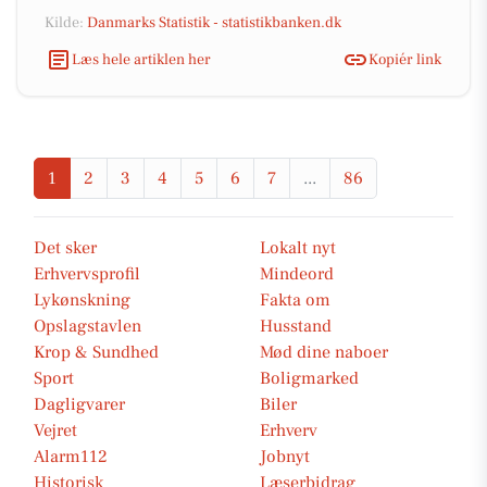
Kilde:
Danmarks Statistik - statistikbanken.dk
Læs hele artiklen her
Kopiér link
1
2
3
4
5
6
7
...
86
Det sker
Lokalt nyt
Erhvervsprofil
Mindeord
Lykønskning
Fakta om
Opslagstavlen
Husstand
Krop & Sundhed
Mød dine naboer
Sport
Boligmarked
Dagligvarer
Biler
Vejret
Erhverv
Alarm112
Jobnyt
Historisk
Læserbidrag