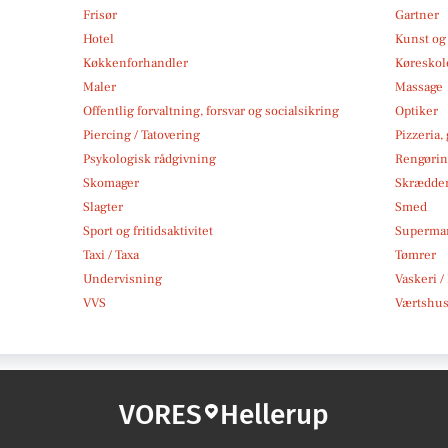
Frisør
Gartner
Hotel
Kunst og 
Køkkenforhandler
Køreskol
Maler
Massage
Offentlig forvaltning, forsvar og socialsikring
Optiker
Piercing / Tatovering
Pizzeria,
Psykologisk rådgivning
Rengøri
Skomager
Skrædde
Slagter
Smed
Sport og fritidsaktivitet
Superma
Taxi / Taxa
Tømrer
Undervisning
Vaskeri /
VVS
Værtshus
VORES
Hellerup