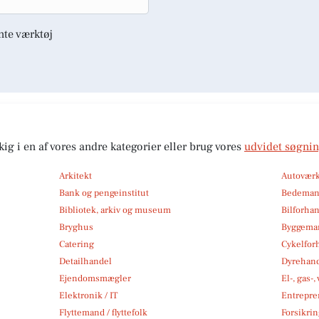
nte værktøj
kig i en af vores andre kategorier eller brug vores
udvidet søgni
Arkitekt
Autoværk
Bank og pengeinstitut
Bedema
Bibliotek, arkiv og museum
Bilforha
Bryghus
Byggemar
Catering
Cykelfor
Detailhandel
Dyrehan
Ejendomsmægler
El-, gas-
Elektronik / IT
Entrepre
Flyttemand / flyttefolk
Forsikri