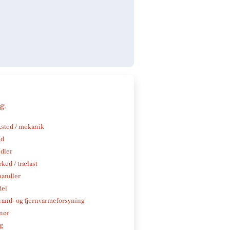
ng
.
sted / mekanik
nd
ndler
ked / trælast
handler
del
, vand- og fjernvarmeforsyning
nør
ng