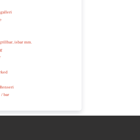
galleri
e
 grillbar, isbar mm.
ng
r
rked
 Renseri
 / bar