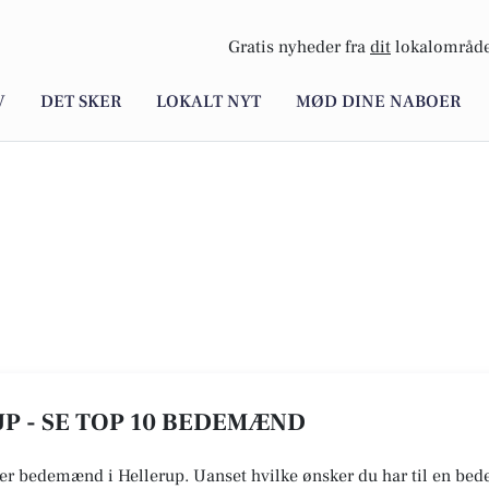
Gratis nyheder fra
dit
lokalområde
V
DET SKER
LOKALT NYT
MØD DINE NABOER
P - SE TOP 10 BEDEMÆND
ver bedemænd i Hellerup. Uanset hvilke ønsker du har til en bed