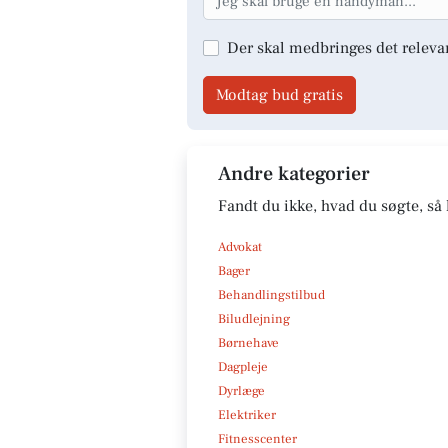
Der skal medbringes det releva
Modtag bud gratis
Andre kategorier
Fandt du ikke, hvad du søgte, så 
Advokat
Bager
Behandlingstilbud
Biludlejning
Børnehave
Dagpleje
Dyrlæge
Elektriker
Fitnesscenter