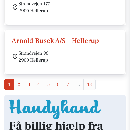
Strandvejen 177
2900 Hellerup
Arnold Busck A/S - Hellerup
Strandvejen 96
2900 Hellerup
1
2
3
4
5
6
7
...
18
Få billig hjælp fra