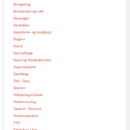
Rengøring
Restaurant og café
Skomager
Skrædder
Skønheds- og hudpleje
Slagter
Smed
Speciallæge
Sport og fritidsaktivitet
Supermarked
Tandlæge
Taxi / Taxa
Tømrer
Udlejningselskab
Undervisning
Vaskeri / Renseri
Vinduespudser
VVS
Værtshus / bar