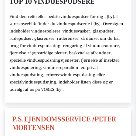
TOP 10 VINDUESPUDSERE
Find den rette
eller bedste vinduespudser
for dig i [
by
]. I
vores overblik finder du vinduespudserne i [
by
].
Oversigten
indeholder vinduespolerer, vinduesvasker, glaspudser,
rudepudser, glasrenser, ruderenser,
så uanset om du har
brug for vinduespudsning, rengøring af vinduesrammer,
fjernelse af genstridige pletter, beskyttelse af vinduer,
specielle vinduespudsningstjenester, fjernelse af insekter,
vinduespolering, vinduesreparation, en privat
vinduespudsning, erhvervsvinduespudsning eller
specialvinduespudsning,
indeholder listen disse
og er
udvalgt af os på VORES [
by
]
.
P.S.EJENDOMSSERVICE /PETER
MORTENSEN