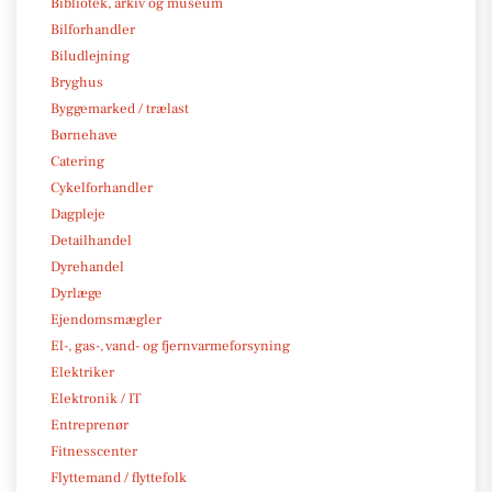
Bibliotek, arkiv og museum
Bilforhandler
Biludlejning
Bryghus
Byggemarked / trælast
Børnehave
Catering
Cykelforhandler
Dagpleje
Detailhandel
Dyrehandel
Dyrlæge
Ejendomsmægler
El-, gas-, vand- og fjernvarmeforsyning
Elektriker
Elektronik / IT
Entreprenør
Fitnesscenter
Flyttemand / flyttefolk