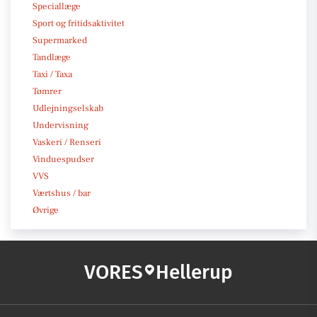
Speciallæge
Sport og fritidsaktivitet
Supermarked
Tandlæge
Taxi / Taxa
Tømrer
Udlejningselskab
Undervisning
Vaskeri / Renseri
Vinduespudser
VVS
Værtshus / bar
Øvrige
VORES
Hellerup