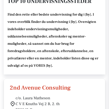
TOP 10 UNDERVISNINGSSTEDER
Find den rette
eller bedste undervisning
for dig i [
by
]. I
vores overblik finder du undervisning i [
by
].
Oversigten
indeholder undervisningsmuligheder,
uddannelsesmuligheder, aftenskoler og mentor-
muligheder
, så uanset om du har brug for
foredragsholdere, en aftenskole, efteruddannelse
, en
privatlærer eller en mentor, indeholder listen disse
og er
udvalgt af os på VORES [
by
]
.
2nd Avenue Consulting
c/o. Laura Matheson
C V E Knuths Vej 2 B, 2. th