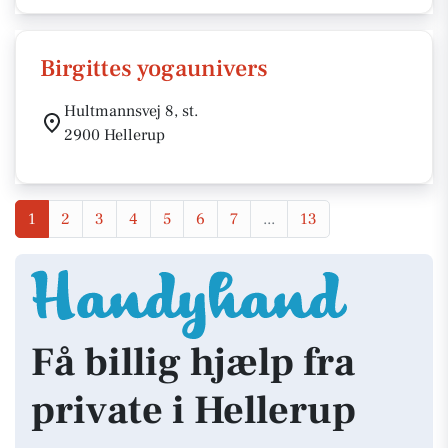
Birgittes yogaunivers
Hultmannsvej 8, st.
2900 Hellerup
1
2
3
4
5
6
7
...
13
Få billig hjælp fra
private i Hellerup