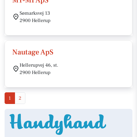
MY-MI ApS
Sømarksvej 13
2900 Hellerup
Nautage ApS
Hellerupvej 46, st.
2900 Hellerup
1
2