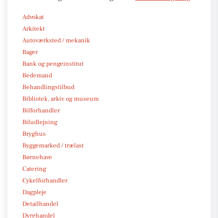
Advokat
Arkitekt
Autoværksted / mekanik
Bager
Bank og pengeinstitut
Bedemand
Behandlingstilbud
Bibliotek, arkiv og museum
Bilforhandler
Biludlejning
Bryghus
Byggemarked / trælast
Børnehave
Catering
Cykelforhandler
Dagpleje
Detailhandel
Dyrehandel