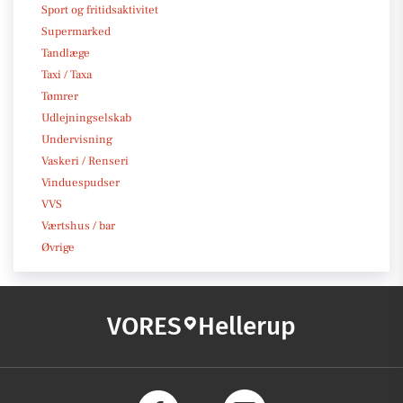
Sport og fritidsaktivitet
Supermarked
Tandlæge
Taxi / Taxa
Tømrer
Udlejningselskab
Undervisning
Vaskeri / Renseri
Vinduespudser
VVS
Værtshus / bar
Øvrige
VORES
Hellerup