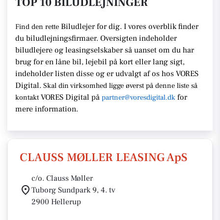
TOP 10 BILUDLEJNINGER
Biludlejer for dig. I vores overblik finder
Find den rette
du biludlejningsfirmaer.
Oversigten indeholder
biludlejere og leasingselskaber så uanset om du har
brug for en
låne bil, lejebil på kort eller lang sigt,
indeholder listen disse
og er udvalgt af os hos VORES
Digital.
Skal din virksomhed ligge
øverst på denne liste så
VORES Digital
på
for
kontakt
partner@voresdigital.dk
mere information.
CLAUSS MØLLER LEASING ApS
c/o. Clauss Møller
Tuborg Sundpark 9, 4. tv
2900 Hellerup