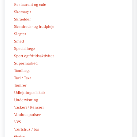
Restaurant og café
Skomager
Skrædder
Skønheds- og hudpleje
Slagter
Smed
Speciallæge
Sport og fritidsaktivitet
Supermarked
Tandlæge
Taxi / Taxa
Tømrer
Udlejningselskab
Undervisning
Vaskeri / Renseri
Vinduespudser
VVS
Værtshus / bar
Øvrige