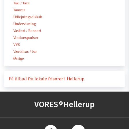
Taxi / Taxa
Tømrer
Udlejningselskab
Undervisning
Vaskeri / Renseri
Vinduespudser
VVS
Værtshus / bar
Øvrige
Få tilbud fra lokale frisører i Hellerup
VORES
Hellerup