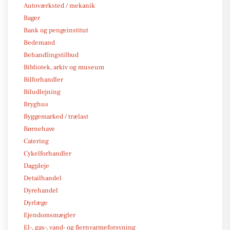
Autoværksted / mekanik
Bager
Bank og pengeinstitut
Bedemand
Behandlingstilbud
Bibliotek, arkiv og museum
Bilforhandler
Biludlejning
Bryghus
Byggemarked / trælast
Børnehave
Catering
Cykelforhandler
Dagpleje
Detailhandel
Dyrehandel
Dyrlæge
Ejendomsmægler
El-, gas-, vand- og fjernvarmeforsyning