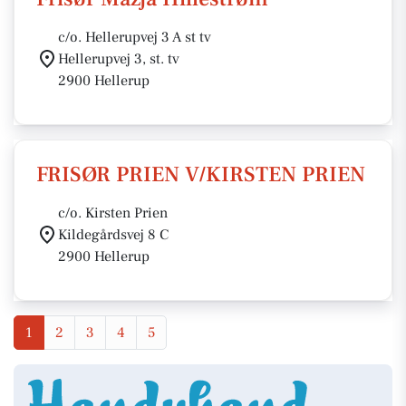
c/o. Hellerupvej 3 A st tv
Hellerupvej 3, st. tv
2900 Hellerup
FRISØR PRIEN V/KIRSTEN PRIEN
c/o. Kirsten Prien
Kildegårdsvej 8 C
2900 Hellerup
1
2
3
4
5