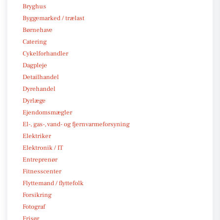
Bryghus
Byggemarked / trælast
Børnehave
Catering
Cykelforhandler
Dagpleje
Detailhandel
Dyrehandel
Dyrlæge
Ejendomsmægler
El-, gas-, vand- og fjernvarmeforsyning
Elektriker
Elektronik / IT
Entreprenør
Fitnesscenter
Flyttemand / flyttefolk
Forsikring
Fotograf
Frisør